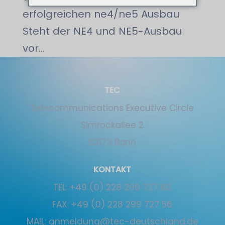
erfolgreichen ne4/ne5 Ausbau
Steht der NE4 und NE5-Ausbau
vor...
TEC
Tele­communications Executive Circle
Simrockallee 2
53173 Bonn
KONTAKT
TEL:
+49 (0) 228 299 727 60
FAX:
+49 (0) 228 299 727 56
MAIL:
anmeldung@tec-deutschland.de