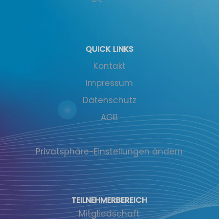
QUICK LINKS
Kontakt
Impressum
Datenschutz
AGB
Privatsphäre-Einstellungen ändern
TEILNEHMERBEREICH
Mitgliedschaft