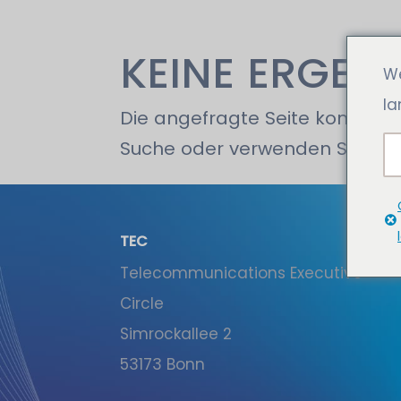
KEINE ERGEB
We
la
Die angefragte Seite konnte ni
Suche oder verwenden Sie die 
TEC
Tele­communications Executive
Circle
Simrockallee 2
53173 Bonn