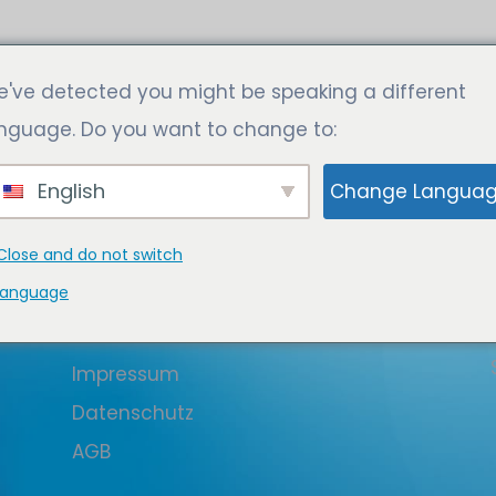
NISSE GEFUNDEN
've detected you might be speaking a different
nguage. Do you want to change to:
cht gefunden werden. Verfeinern Sie Ihre
Navigation oben, um den Beitrag zu finden.
English
Change Langua
Close and do not switch
language
QUICK LINKS
Kontakt
Impressum
Datenschutz
AGB