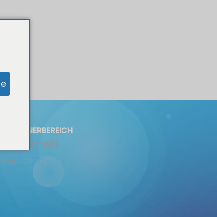


ge
TEILNEHMERBEREICH
Mitgliedschaft
Sponsoring