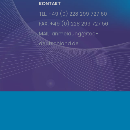
KONTAKT
TEL:
+49 (0) 228 299 727 60
FAX:
+49 (0) 228 299 727 56
MAIL:
anmeldung@tec-
deutschland.de