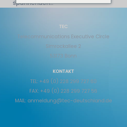
spannenden...
TEC
Tele­communications Executive Circle
Simrockallee 2
53173 Bonn
KONTAKT
TEL:
+49 (0) 228 299 727 60
FAX:
+49 (0) 228 299 727 56
MAIL:
anmeldung@tec-deutschland.de