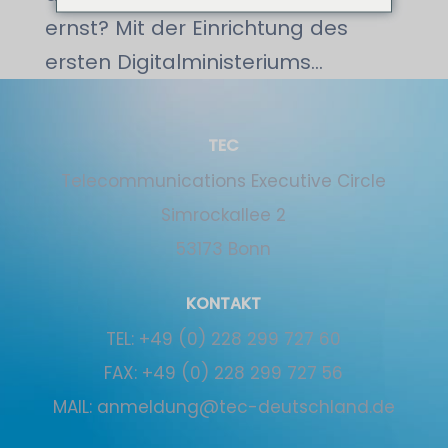
ernst? Mit der Einrichtung des
ersten Digitalministeriums...
TEC
Tele­communications Executive Circle
Simrockallee 2
53173 Bonn
KONTAKT
TEL:
+49 (0) 228 299 727 60
FAX:
+49 (0) 228 299 727 56
MAIL:
anmeldung@tec-deutschland.de