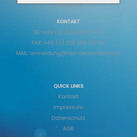
53173 Bonn
KONTAKT
TEL:
+49 (0) 228 299 727 60
FAX:
+49 (0) 228 299 727 56
MAIL:
anmeldung@tec-deutschland.de
QUICK LINKS
Kontakt
Impressum
Datenschutz
AGB