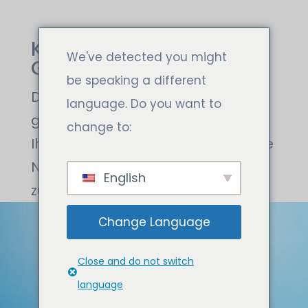
KEINE ERGEBNISSE
We've detected you might
GEFUNDEN
be speaking a different
Die angefragte Seite konnte nicht
language. Do you want to
gefunden werden. Verfeinern Sie
change to:
Ihre Suche oder verwenden Sie die
Navigation oben, um den Beitrag
English
zu finden.
Change Language
TEC
Close and do not switch
Tele­communications Executive Circle
language
Simrockallee 2