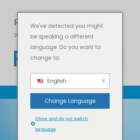
RINGCENTRAL
We've detected you might
20. Juli 2023
be speaking a different
language. Do you want to
change to:
English
Change Language
Close and do not switch
TEC
language
Tele­communications Executive Circle