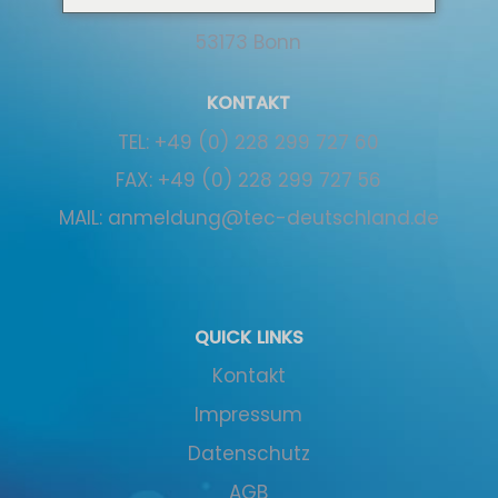
Simrockallee 2
53173 Bonn
KONTAKT
TEL:
+49 (0) 228 299 727 60
FAX:
+49 (0) 228 299 727 56
MAIL:
anmeldung@tec-deutschland.de
QUICK LINKS
Kontakt
Impressum
Datenschutz
AGB