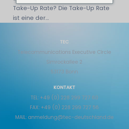
Take-Up Rate? Die Take-Up Rate
ist eine der...
TEC
Tele­communications Executive Circle
Simrockallee 2
53173 Bonn
KONTAKT
TEL:
+49 (0) 228 299 727 60
FAX:
+49 (0) 228 299 727 56
MAIL:
anmeldung@tec-deutschland.de