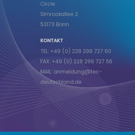
Circle
Simrockallee 2
53173 Bonn
KONTAKT
TEL:
+49 (0) 228 299 727 60
FAX:
+49 (0) 228 299 727 56
MAIL:
anmeldung@tec-
deutschland.de