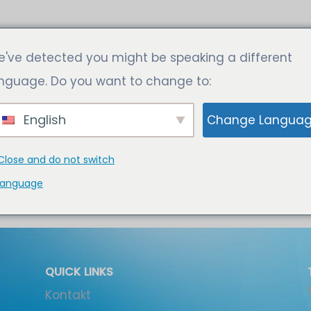
E KANN DEM FACHKRÄFTEMANGEL
've detected you might be speaking a different
nguage. Do you want to change to:
English
Change Langua
em fachkräftemangel entgegnet werden? 0
 Erfahren BitteScrollen " TEC-VERANSTALTUN
Close and do not switch
dem Fachkräftemangel entgegnet werden?
language
 TK-Industrie zu...
QUICK LINKS
Kontakt