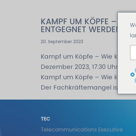
KAMPF UM KÖPFE – WI
We
ENTGEGNET WERDEN?
la
20. September 2023
Kampf um Köpfe – Wie kann d
Dezember 2023, 17:30 Uhr Mehr
Kampf um Köpfe – Wie kann 
Der Fachkräftemangel ist in der
TEC
Tele­communications Executive