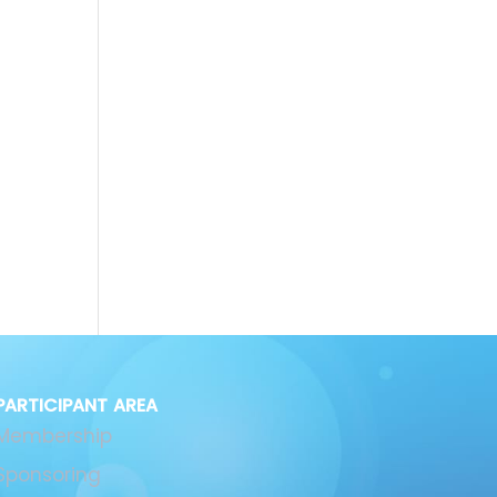


PARTICIPANT AREA
Membership
Sponsoring