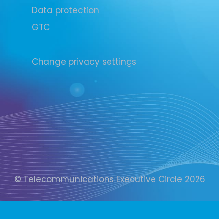
Data protection
GTC
Change privacy settings
© Telecommunications Executive Circle 2026